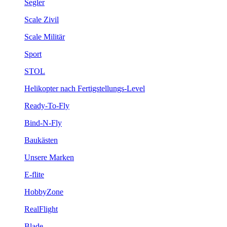
Segler
Scale Zivil
Scale Militär
Sport
STOL
Helikopter nach Fertigstellungs-Level
Ready-To-Fly
Bind-N-Fly
Baukästen
Unsere Marken
E-flite
HobbyZone
RealFlight
Blade