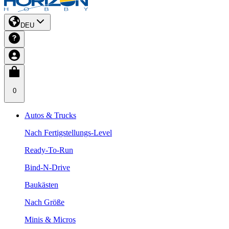
DEU
0
Autos & Trucks
Nach Fertigstellungs-Level
Ready-To-Run
Bind-N-Drive
Baukästen
Nach Größe
Minis & Micros