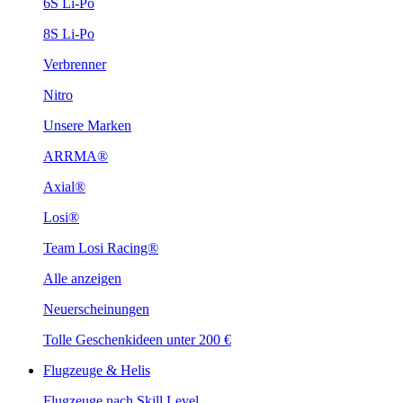
6S Li-Po
8S Li-Po
Verbrenner
Nitro
Unsere Marken
ARRMA®
Axial®
Losi®
Team Losi Racing®
Alle anzeigen
Neuerscheinungen
Tolle Geschenkideen unter 200 €
Flugzeuge & Helis
Flugzeuge nach Skill Level