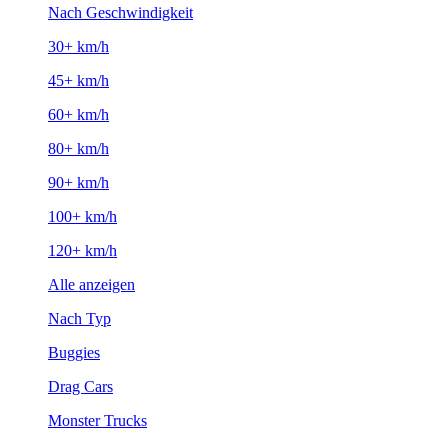
Nach Geschwindigkeit
30+ km/h
45+ km/h
60+ km/h
80+ km/h
90+ km/h
100+ km/h
120+ km/h
Alle anzeigen
Nach Typ
Buggies
Drag Cars
Monster Trucks