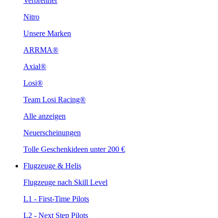
Verbrenner
Nitro
Unsere Marken
ARRMA®
Axial®
Losi®
Team Losi Racing®
Alle anzeigen
Neuerscheinungen
Tolle Geschenkideen unter 200 €
Flugzeuge & Helis
Flugzeuge nach Skill Level
L1 - First-Time Pilots
L2 - Next Step Pilots