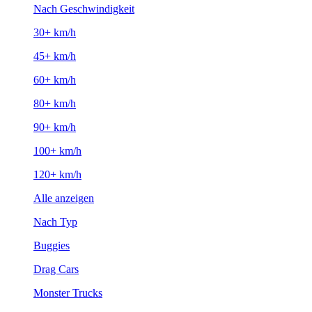
Nach Geschwindigkeit
30+ km/h
45+ km/h
60+ km/h
80+ km/h
90+ km/h
100+ km/h
120+ km/h
Alle anzeigen
Nach Typ
Buggies
Drag Cars
Monster Trucks