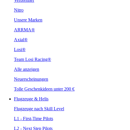
Verbrenner
Nitro
Unsere Marken
ARRMA®
Axial®
Losi®
Team Losi Racing®
Alle anzeigen
Neuerscheinungen
Tolle Geschenkideen unter 200 €
Flugzeuge & Helis
Flugzeuge nach Skill Level
L1 - First-Time Pilots
L2 - Next Step Pilots