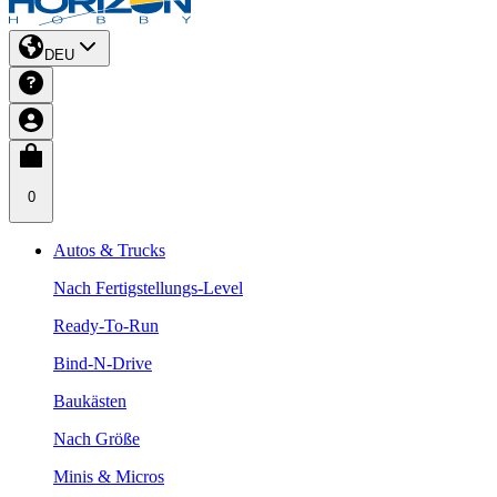
DEU
0
Autos & Trucks
Nach Fertigstellungs-Level
Ready-To-Run
Bind-N-Drive
Baukästen
Nach Größe
Minis & Micros