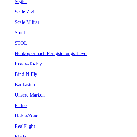
Segler
Scale Zivil
Scale Militär
Sport
STOL
Helikopter nach Fertigstellungs-Level
Ready-To-Fly
Bind-N-Fly
Baukästen
Unsere Marken
E-flite
HobbyZone
RealFlight
Blade