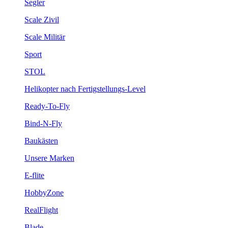
Segler
Scale Zivil
Scale Militär
Sport
STOL
Helikopter nach Fertigstellungs-Level
Ready-To-Fly
Bind-N-Fly
Baukästen
Unsere Marken
E-flite
HobbyZone
RealFlight
Blade