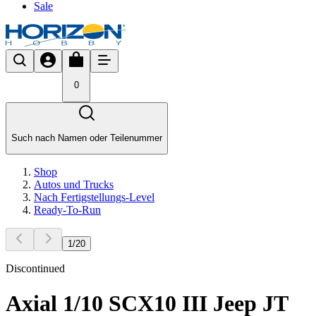
Sale
0
Such nach Namen oder Teilenummer
Shop
Autos und Trucks
Nach Fertigstellungs-Level
Ready-To-Run
1
/
20
Discontinued
Axial 1/10 SCX10 III Jeep JT