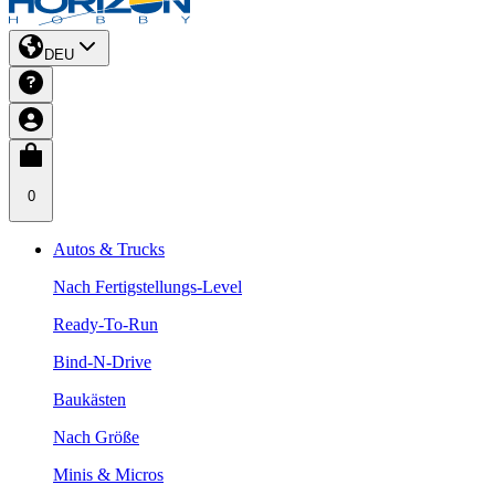
DEU
0
Autos & Trucks
Nach Fertigstellungs-Level
Ready-To-Run
Bind-N-Drive
Baukästen
Nach Größe
Minis & Micros