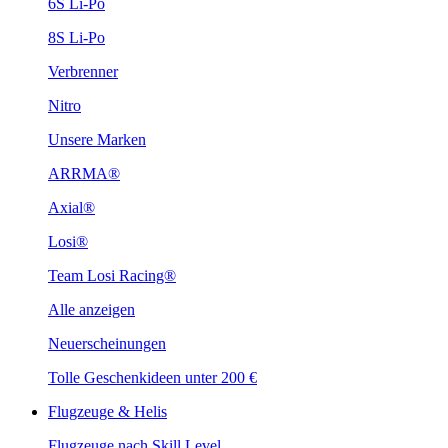
6S Li-Po
8S Li-Po
Verbrenner
Nitro
Unsere Marken
ARRMA®
Axial®
Losi®
Team Losi Racing®
Alle anzeigen
Neuerscheinungen
Tolle Geschenkideen unter 200 €
Flugzeuge & Helis
Flugzeuge nach Skill Level