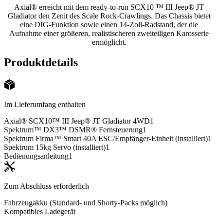
Axial® erreicht mit dem ready-to-run SCX10 ™ III Jeep® JT
Gladiator den Zenit des Scale Rock-Crawlings. Das Chassis bietet
eine DIG-Funktion sowie einen 14-Zoll-Radstand, der die
Aufnahme einer größeren, realistischeren zweiteiligen Karosserie
ermöglicht.
Produktdetails
Im Lieferumfang enthalten
Axial® SCX10™ III Jeep® JT Gladiator 4WD
1
Spektrum™ DX3™ DSMR® Fernsteuerung
1
Spektrum Firma™ Smart 40A ESC/Empfänger-Einheit (installiert)
1
Spektrum 15kg Servo (installiert)
1
Bedienungsanleitung
1
Zum Abschluss erforderlich
Fahrzeugakku (Standard- und Shorty-Packs möglich)
Kompatibles Ladegerät