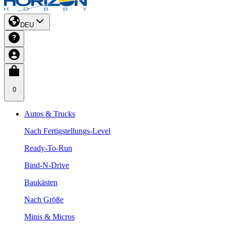
DEU
0
Autos & Trucks
Nach Fertigstellungs-Level
Ready-To-Run
Bind-N-Drive
Baukästen
Nach Größe
Minis & Micros