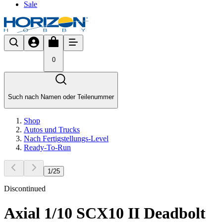
Sale
0
Such nach Namen oder Teilenummer
Shop
Autos und Trucks
Nach Fertigstellungs-Level
Ready-To-Run
1
/
25
Discontinued
Axial 1/10 SCX10 II Deadbolt