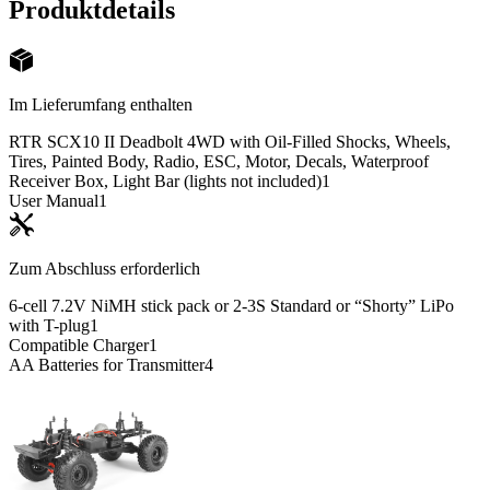
Produktdetails
Im Lieferumfang enthalten
RTR SCX10 II Deadbolt 4WD with Oil-Filled Shocks, Wheels,
Tires, Painted Body, Radio, ESC, Motor, Decals, Waterproof
Receiver Box, Light Bar (lights not included)
1
User Manual
1
Zum Abschluss erforderlich
6-cell 7.2V NiMH stick pack or 2-3S Standard or “Shorty” LiPo
with T-plug
1
Compatible Charger
1
AA Batteries for Transmitter
4