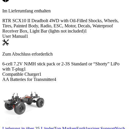
Im Lieferumfang enthalten
RTR SCX10 II Deadbolt 4WD with Oil-Filled Shocks, Wheels,
Tires, Painted Body, Radio, ESC, Motor, Decals, Waterproof
Receiver Box, Light Bar (lights not included)
1
User Manual
1
Zum Abschluss erforderlich
6-cell 7.2V NiMH stick pack or 2-3S Standard or “Shorty” LiPo
with T-plug
1
Compatible Charger
1
AA Batteries for Transmitter
4
Lieferung in über 25 Länder
Top Marken
Erstklassiger Support
Noch