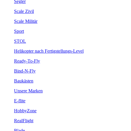
Segler
Scale Zivil
Scale Militär
Sport
STOL
Helikopter nach Fertigstellungs-Level
Ready-To-Fly
Bind-N-Fly
Baukästen
Unsere Marken
E-flite
HobbyZone
RealFlight
Blade