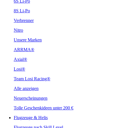
6S Li-Po
8S Li-Po
Verbrenner
Nitro
Unsere Marken
ARRMA®
Axial®
Losi®
Team Losi Racing®
Alle anzeigen
Neuerscheinungen
Tolle Geschenkideen unter 200 €
Flugzeuge & Helis
Flugzeuge nach Skill Level