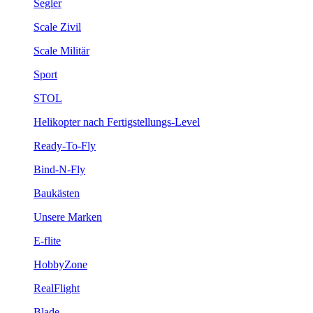
Segler
Scale Zivil
Scale Militär
Sport
STOL
Helikopter nach Fertigstellungs-Level
Ready-To-Fly
Bind-N-Fly
Baukästen
Unsere Marken
E-flite
HobbyZone
RealFlight
Blade