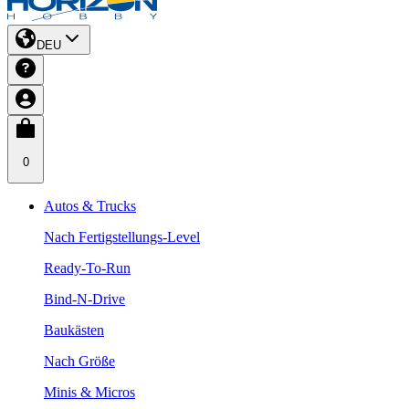
DEU
0
Autos & Trucks
Nach Fertigstellungs-Level
Ready-To-Run
Bind-N-Drive
Baukästen
Nach Größe
Minis & Micros