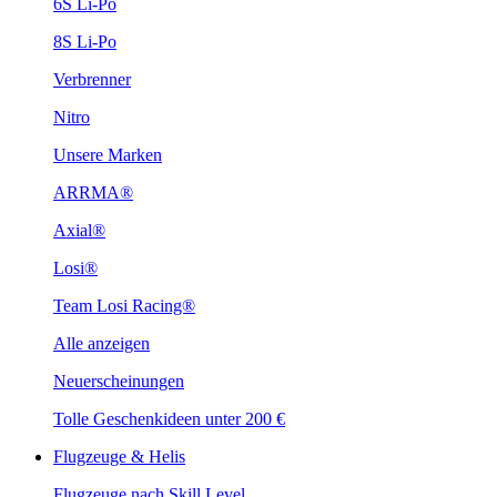
6S Li-Po
8S Li-Po
Verbrenner
Nitro
Unsere Marken
ARRMA®
Axial®
Losi®
Team Losi Racing®
Alle anzeigen
Neuerscheinungen
Tolle Geschenkideen unter 200 €
Flugzeuge & Helis
Flugzeuge nach Skill Level