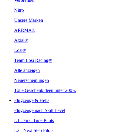
Verbrenner
Nitro
Unsere Marken
ARRMA®
Axial®
Losi®
Team Losi Racing®
Alle anzeigen
Neuerscheinungen
Tolle Geschenkideen unter 200 €
Flugzeuge & Helis
Flugzeuge nach Skill Level
L1 - First-Time Pilots
L2 - Next Step Pilots