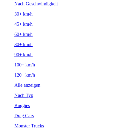
Nach Geschwindigkeit
30+ km/h
45+ km/h
60+ km/h
80+ km/h
90+ km/h
100+ km/h
120+ km/h
Alle anzeigen
Nach Typ
Buggies
Drag Cars
Monster Trucks