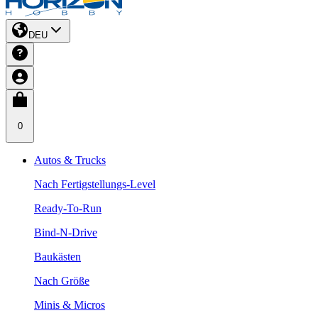
DEU
0
Autos & Trucks
Nach Fertigstellungs-Level
Ready-To-Run
Bind-N-Drive
Baukästen
Nach Größe
Minis & Micros