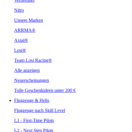
Verbrenner
Nitro
Unsere Marken
ARRMA®
Axial®
Losi®
Team Losi Racing®
Alle anzeigen
Neuerscheinungen
Tolle Geschenkideen unter 200 €
Flugzeuge & Helis
Flugzeuge nach Skill Level
L1 - First-Time Pilots
L2 - Next Step Pilots