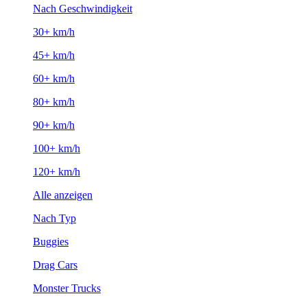
Nach Geschwindigkeit
30+ km/h
45+ km/h
60+ km/h
80+ km/h
90+ km/h
100+ km/h
120+ km/h
Alle anzeigen
Nach Typ
Buggies
Drag Cars
Monster Trucks