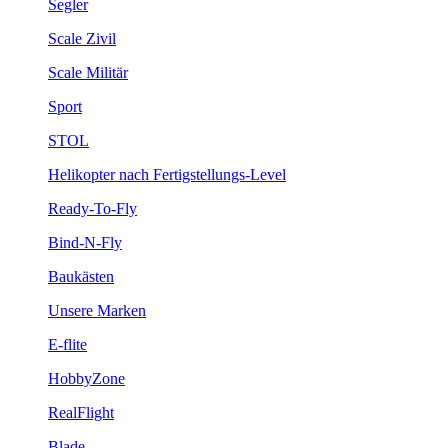
Segler
Scale Zivil
Scale Militär
Sport
STOL
Helikopter nach Fertigstellungs-Level
Ready-To-Fly
Bind-N-Fly
Baukästen
Unsere Marken
E-flite
HobbyZone
RealFlight
Blade