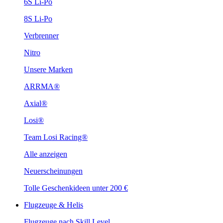
6S Li-Po
8S Li-Po
Verbrenner
Nitro
Unsere Marken
ARRMA®
Axial®
Losi®
Team Losi Racing®
Alle anzeigen
Neuerscheinungen
Tolle Geschenkideen unter 200 €
Flugzeuge & Helis
Flugzeuge nach Skill Level