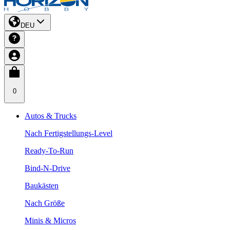
DEU
0
Autos & Trucks
Nach Fertigstellungs-Level
Ready-To-Run
Bind-N-Drive
Baukästen
Nach Größe
Minis & Micros