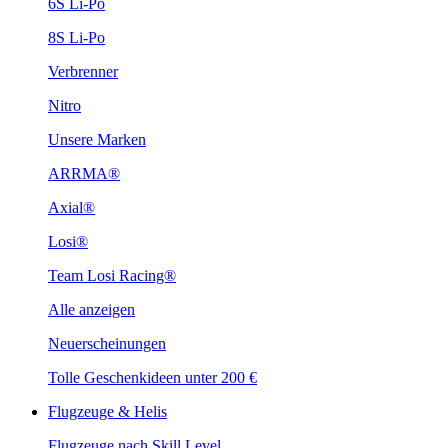
6S Li-Po
8S Li-Po
Verbrenner
Nitro
Unsere Marken
ARRMA®
Axial®
Losi®
Team Losi Racing®
Alle anzeigen
Neuerscheinungen
Tolle Geschenkideen unter 200 €
Flugzeuge & Helis
Flugzeuge nach Skill Level