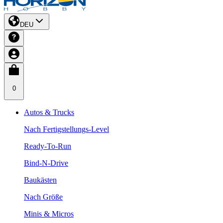
DEU
0
Autos & Trucks
Nach Fertigstellungs-Level
Ready-To-Run
Bind-N-Drive
Baukästen
Nach Größe
Minis & Micros