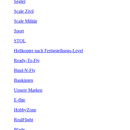
Segler
Scale Zivil
Scale Militär
Sport
STOL
Helikopter nach Fertigstellungs-Level
Ready-To-Fly
Bind-N-Fly
Baukästen
Unsere Marken
E-flite
HobbyZone
RealFlight
Blade