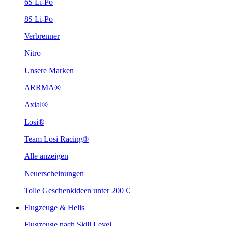
6S Li-Po
8S Li-Po
Verbrenner
Nitro
Unsere Marken
ARRMA®
Axial®
Losi®
Team Losi Racing®
Alle anzeigen
Neuerscheinungen
Tolle Geschenkideen unter 200 €
Flugzeuge & Helis
Flugzeuge nach Skill Level