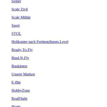
Segler
Scale Zivil
Scale Militär
Sport
STOL
Helikopter nach Fertigstellungs-Level
Ready-To-Fly
Bind-N-Fly
Baukästen
Unsere Marken
E-flite
HobbyZone
RealFlight
Blade