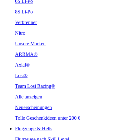
6S Li-Po
8S Li-Po
Verbrenner
Nitro
Unsere Marken
ARRMA®
Axial®
Losi®
Team Losi Racing®
Alle anzeigen
Neuerscheinungen
Tolle Geschenkideen unter 200 €
Flugzeuge & Helis
Flugzeuge nach Skill Level