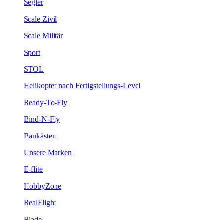
Segler
Scale Zivil
Scale Militär
Sport
STOL
Helikopter nach Fertigstellungs-Level
Ready-To-Fly
Bind-N-Fly
Baukästen
Unsere Marken
E-flite
HobbyZone
RealFlight
Blade