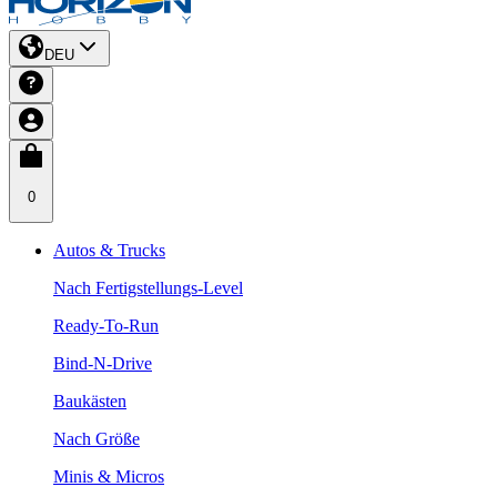
DEU
0
Autos & Trucks
Nach Fertigstellungs-Level
Ready-To-Run
Bind-N-Drive
Baukästen
Nach Größe
Minis & Micros