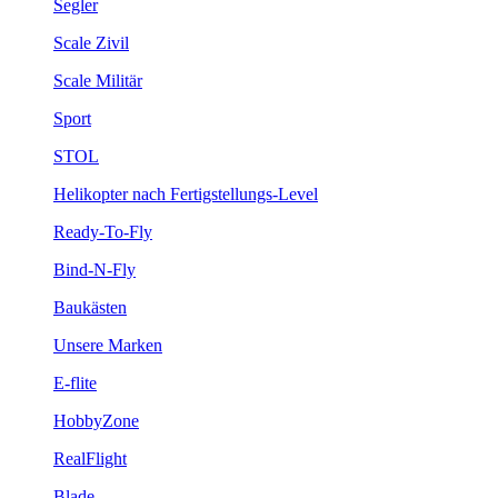
Segler
Scale Zivil
Scale Militär
Sport
STOL
Helikopter nach Fertigstellungs-Level
Ready-To-Fly
Bind-N-Fly
Baukästen
Unsere Marken
E-flite
HobbyZone
RealFlight
Blade