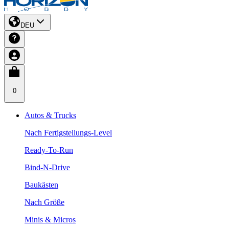
DEU
0
Autos & Trucks
Nach Fertigstellungs-Level
Ready-To-Run
Bind-N-Drive
Baukästen
Nach Größe
Minis & Micros