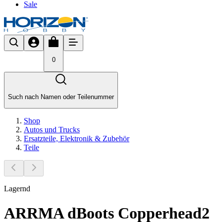
Sale
0
Such nach Namen oder Teilenummer
Shop
Autos und Trucks
Ersatzteile, Elektronik & Zubehör
Teile
Lagernd
ARRMA dBoots Copperhead2