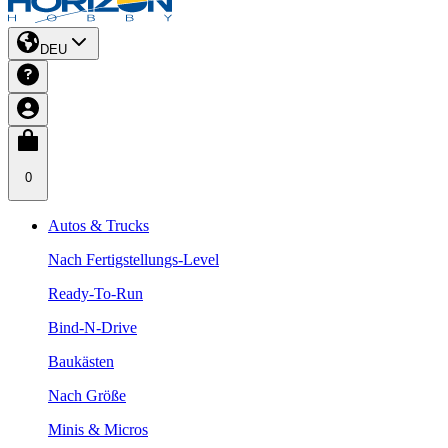
DEU
0
Autos & Trucks
Nach Fertigstellungs-Level
Ready-To-Run
Bind-N-Drive
Baukästen
Nach Größe
Minis & Micros