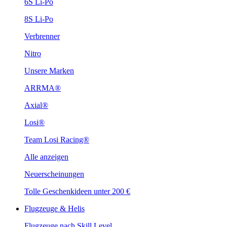
6S Li-Po
8S Li-Po
Verbrenner
Nitro
Unsere Marken
ARRMA®
Axial®
Losi®
Team Losi Racing®
Alle anzeigen
Neuerscheinungen
Tolle Geschenkideen unter 200 €
Flugzeuge & Helis
Flugzeuge nach Skill Level