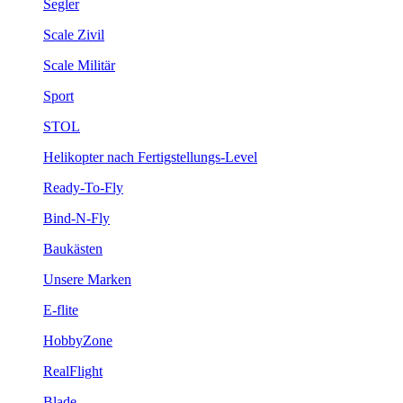
Segler
Scale Zivil
Scale Militär
Sport
STOL
Helikopter nach Fertigstellungs-Level
Ready-To-Fly
Bind-N-Fly
Baukästen
Unsere Marken
E-flite
HobbyZone
RealFlight
Blade