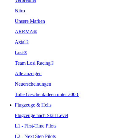
Verbrenner
Nitro
Unsere Marken
ARRMA®
Axial®
Losi®
Team Losi Racing®
Alle anzeigen
Neuerscheinungen
Tolle Geschenkideen unter 200 €
Flugzeuge & Helis
Flugzeuge nach Skill Level
L1 - First-Time Pilots
L2 - Next Step Pilots