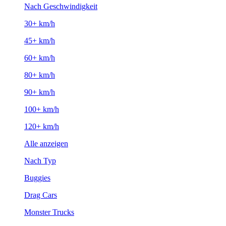
Nach Geschwindigkeit
30+ km/h
45+ km/h
60+ km/h
80+ km/h
90+ km/h
100+ km/h
120+ km/h
Alle anzeigen
Nach Typ
Buggies
Drag Cars
Monster Trucks