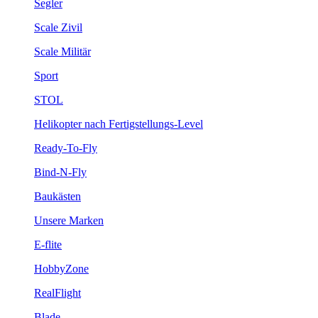
Segler
Scale Zivil
Scale Militär
Sport
STOL
Helikopter nach Fertigstellungs-Level
Ready-To-Fly
Bind-N-Fly
Baukästen
Unsere Marken
E-flite
HobbyZone
RealFlight
Blade