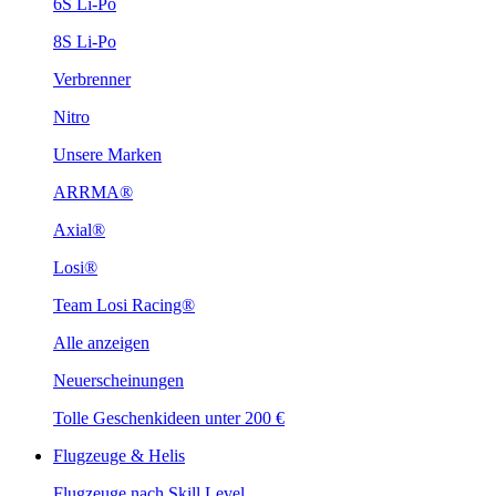
6S Li-Po
8S Li-Po
Verbrenner
Nitro
Unsere Marken
ARRMA®
Axial®
Losi®
Team Losi Racing®
Alle anzeigen
Neuerscheinungen
Tolle Geschenkideen unter 200 €
Flugzeuge & Helis
Flugzeuge nach Skill Level