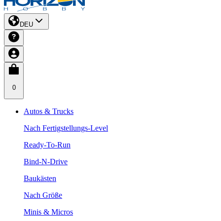
DEU
0
Autos & Trucks
Nach Fertigstellungs-Level
Ready-To-Run
Bind-N-Drive
Baukästen
Nach Größe
Minis & Micros