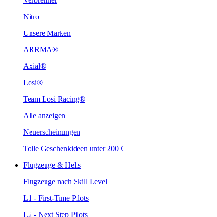
Verbrenner
Nitro
Unsere Marken
ARRMA®
Axial®
Losi®
Team Losi Racing®
Alle anzeigen
Neuerscheinungen
Tolle Geschenkideen unter 200 €
Flugzeuge & Helis
Flugzeuge nach Skill Level
L1 - First-Time Pilots
L2 - Next Step Pilots