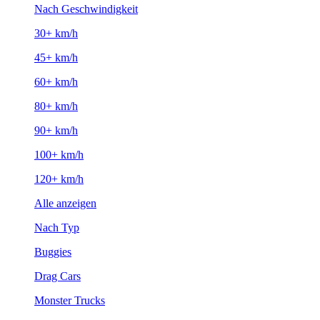
Nach Geschwindigkeit
30+ km/h
45+ km/h
60+ km/h
80+ km/h
90+ km/h
100+ km/h
120+ km/h
Alle anzeigen
Nach Typ
Buggies
Drag Cars
Monster Trucks