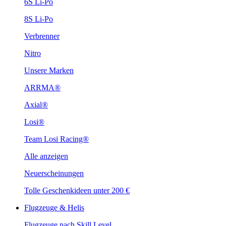
6S Li-Po
8S Li-Po
Verbrenner
Nitro
Unsere Marken
ARRMA®
Axial®
Losi®
Team Losi Racing®
Alle anzeigen
Neuerscheinungen
Tolle Geschenkideen unter 200 €
Flugzeuge & Helis
Flugzeuge nach Skill Level