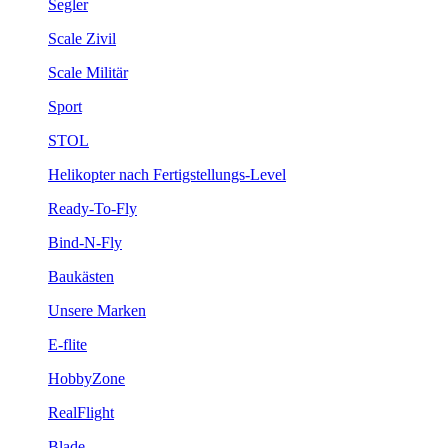
Segler
Scale Zivil
Scale Militär
Sport
STOL
Helikopter nach Fertigstellungs-Level
Ready-To-Fly
Bind-N-Fly
Baukästen
Unsere Marken
E-flite
HobbyZone
RealFlight
Blade