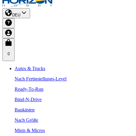
DEU
0
Autos & Trucks
Nach Fertigstellungs-Level
Ready-To-Run
Bind-N-Drive
Baukästen
Nach Größe
Minis & Micros