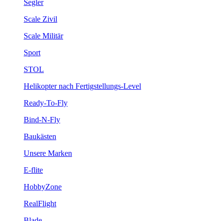
Segler
Scale Zivil
Scale Militär
Sport
STOL
Helikopter nach Fertigstellungs-Level
Ready-To-Fly
Bind-N-Fly
Baukästen
Unsere Marken
E-flite
HobbyZone
RealFlight
Blade