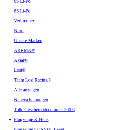
6S Li-Po
8S Li-Po
Verbrenner
Nitro
Unsere Marken
ARRMA®
Axial®
Losi®
Team Losi Racing®
Alle anzeigen
Neuerscheinungen
Tolle Geschenkideen unter 200 €
Flugzeuge & Helis
Flugzeuge nach Skill Level