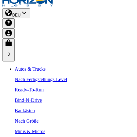
DEU
0
Autos & Trucks
Nach Fertigstellungs-Level
Ready-To-Run
Bind-N-Drive
Baukästen
Nach Größe
Minis & Micros