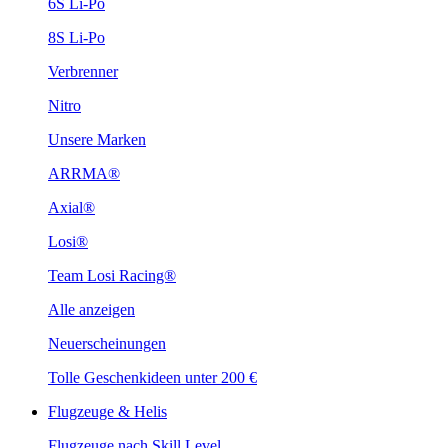
6S Li-Po
8S Li-Po
Verbrenner
Nitro
Unsere Marken
ARRMA®
Axial®
Losi®
Team Losi Racing®
Alle anzeigen
Neuerscheinungen
Tolle Geschenkideen unter 200 €
Flugzeuge & Helis
Flugzeuge nach Skill Level