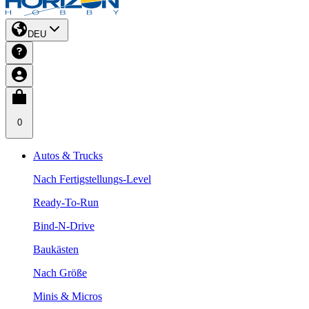
DEU
0
Autos & Trucks
Nach Fertigstellungs-Level
Ready-To-Run
Bind-N-Drive
Baukästen
Nach Größe
Minis & Micros