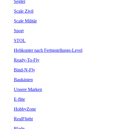
Segler
Scale Zivil
Scale Militär
Sport
STOL
Helikopter nach Fertigstellungs-Level
Ready-To-Fly
Bind-N-Fly
Baukästen
Unsere Marken
E-flite
HobbyZone
RealFlight
Blade