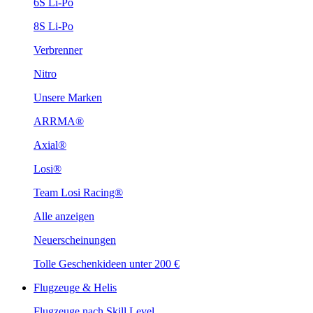
6S Li-Po
8S Li-Po
Verbrenner
Nitro
Unsere Marken
ARRMA®
Axial®
Losi®
Team Losi Racing®
Alle anzeigen
Neuerscheinungen
Tolle Geschenkideen unter 200 €
Flugzeuge & Helis
Flugzeuge nach Skill Level