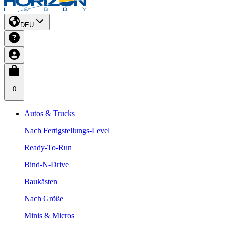
DEU
0
Autos & Trucks
Nach Fertigstellungs-Level
Ready-To-Run
Bind-N-Drive
Baukästen
Nach Größe
Minis & Micros