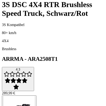
3S DSC 4X4 RTR Brushless
Speed Truck, Schwarz/Rot
3S Kompatibel
80+ km/h
4X4
Brushless
ARRMA
-
ARA2508T1
4.3
289,99 €