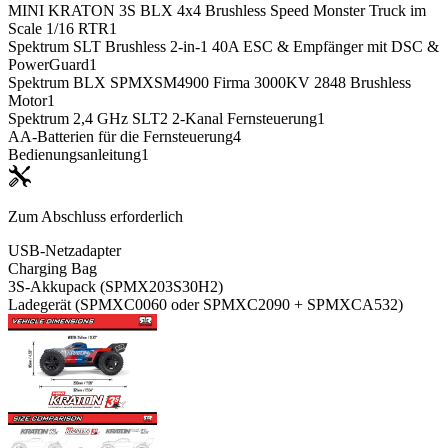
MINI KRATON 3S BLX 4x4 Brushless Speed Monster Truck im
Scale 1/16 RTR
1
Spektrum SLT Brushless 2-in-1 40A ESC & Empfänger mit DSC &
PowerGuard
1
Spektrum BLX SPMXSM4900 Firma 3000KV 2848 Brushless
Motor
1
Spektrum 2,4 GHz SLT2 2-Kanal Fernsteuerung
1
AA-Batterien für die Fernsteuerung
4
Bedienungsanleitung
1
Zum Abschluss erforderlich
USB-Netzadapter
Charging Bag
3S-Akkupack (SPMX203S30H2)
Ladegerät (SPMXC0060 oder SPMXC2090 + SPMXCA532)