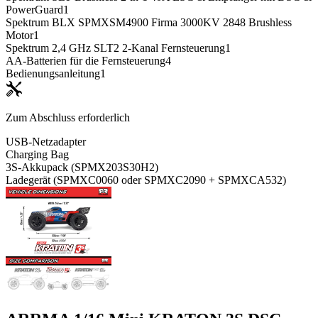
PowerGuard
1
Spektrum BLX SPMXSM4900 Firma 3000KV 2848 Brushless
Motor
1
Spektrum 2,4 GHz SLT2 2-Kanal Fernsteuerung
1
AA-Batterien für die Fernsteuerung
4
Bedienungsanleitung
1
Zum Abschluss erforderlich
USB-Netzadapter
Charging Bag
3S-Akkupack (SPMX203S30H2)
Ladegerät (SPMXC0060 oder SPMXC2090 + SPMXCA532)