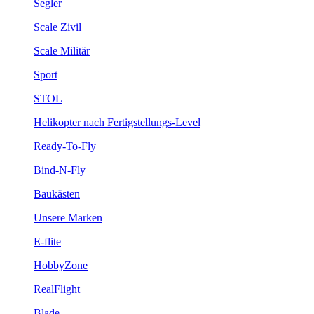
Segler
Scale Zivil
Scale Militär
Sport
STOL
Helikopter nach Fertigstellungs-Level
Ready-To-Fly
Bind-N-Fly
Baukästen
Unsere Marken
E-flite
HobbyZone
RealFlight
Blade