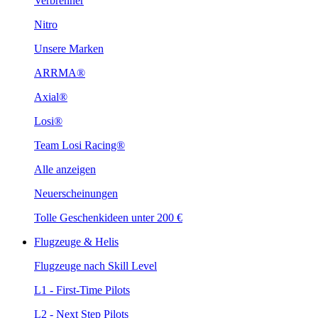
Verbrenner
Nitro
Unsere Marken
ARRMA®
Axial®
Losi®
Team Losi Racing®
Alle anzeigen
Neuerscheinungen
Tolle Geschenkideen unter 200 €
Flugzeuge & Helis
Flugzeuge nach Skill Level
L1 - First-Time Pilots
L2 - Next Step Pilots