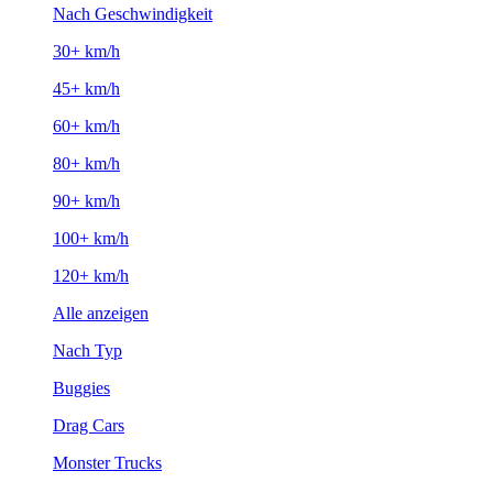
Nach Geschwindigkeit
30+ km/h
45+ km/h
60+ km/h
80+ km/h
90+ km/h
100+ km/h
120+ km/h
Alle anzeigen
Nach Typ
Buggies
Drag Cars
Monster Trucks