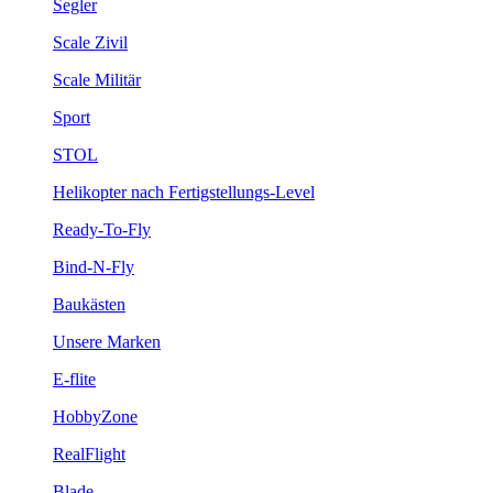
Segler
Scale Zivil
Scale Militär
Sport
STOL
Helikopter nach Fertigstellungs-Level
Ready-To-Fly
Bind-N-Fly
Baukästen
Unsere Marken
E-flite
HobbyZone
RealFlight
Blade