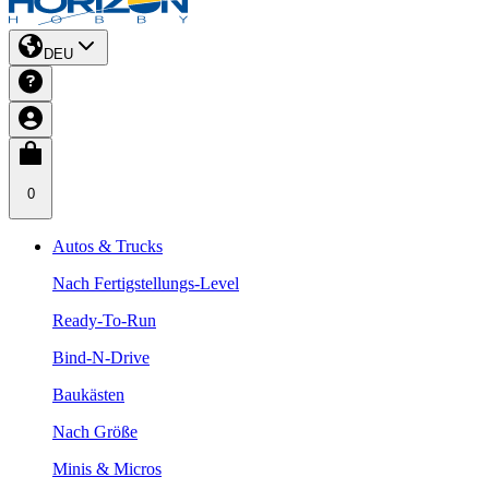
DEU
0
Autos & Trucks
Nach Fertigstellungs-Level
Ready-To-Run
Bind-N-Drive
Baukästen
Nach Größe
Minis & Micros