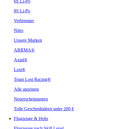
6S Li-Po
8S Li-Po
Verbrenner
Nitro
Unsere Marken
ARRMA®
Axial®
Losi®
Team Losi Racing®
Alle anzeigen
Neuerscheinungen
Tolle Geschenkideen unter 200 €
Flugzeuge & Helis
Flugzeuge nach Skill Level