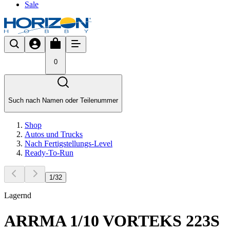
Sale
0
Such nach Namen oder Teilenummer
Shop
Autos und Trucks
Nach Fertigstellungs-Level
Ready-To-Run
1
/
32
Lagernd
ARRMA 1/10 VORTEKS 223S