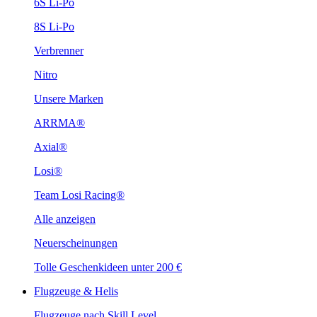
6S Li-Po
8S Li-Po
Verbrenner
Nitro
Unsere Marken
ARRMA®
Axial®
Losi®
Team Losi Racing®
Alle anzeigen
Neuerscheinungen
Tolle Geschenkideen unter 200 €
Flugzeuge & Helis
Flugzeuge nach Skill Level