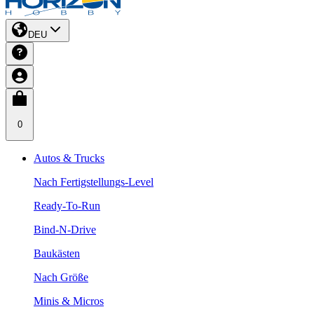
DEU
0
Autos & Trucks
Nach Fertigstellungs-Level
Ready-To-Run
Bind-N-Drive
Baukästen
Nach Größe
Minis & Micros