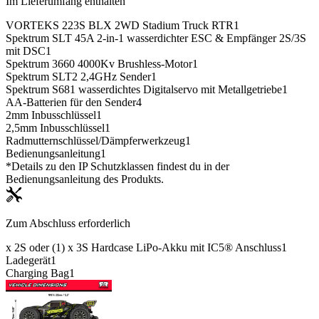
Im Lieferumfang enthalten
VORTEKS 223S BLX 2WD Stadium Truck RTR
1
Spektrum SLT 45A 2-in-1 wasserdichter ESC & Empfänger 2S/3S
mit DSC
1
Spektrum 3660 4000Kv Brushless-Motor
1
Spektrum SLT2 2,4GHz Sender
1
Spektrum S681 wasserdichtes Digitalservo mit Metallgetriebe
1
AA-Batterien für den Sender
4
2mm Inbusschlüssel
1
2,5mm Inbusschlüssel
1
Radmutternschlüssel/Dämpferwerkzeug
1
Bedienungsanleitung
1
*Details zu den IP Schutzklassen findest du in der
Bedienungsanleitung des Produkts.
Zum Abschluss erforderlich
x 2S oder (1) x 3S Hardcase LiPo-Akku mit IC5® Anschluss
1
Ladegerät
1
Charging Bag
1