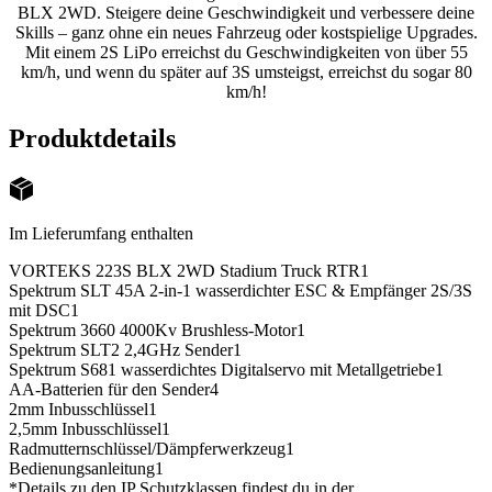
BLX 2WD. Steigere deine Geschwindigkeit und verbessere deine
Skills – ganz ohne ein neues Fahrzeug oder kostspielige Upgrades.
Mit einem 2S LiPo erreichst du Geschwindigkeiten von über 55
km/h, und wenn du später auf 3S umsteigst, erreichst du sogar 80
km/h!
Produktdetails
Im Lieferumfang enthalten
VORTEKS 223S BLX 2WD Stadium Truck RTR
1
Spektrum SLT 45A 2-in-1 wasserdichter ESC & Empfänger 2S/3S
mit DSC
1
Spektrum 3660 4000Kv Brushless-Motor
1
Spektrum SLT2 2,4GHz Sender
1
Spektrum S681 wasserdichtes Digitalservo mit Metallgetriebe
1
AA-Batterien für den Sender
4
2mm Inbusschlüssel
1
2,5mm Inbusschlüssel
1
Radmutternschlüssel/Dämpferwerkzeug
1
Bedienungsanleitung
1
*Details zu den IP Schutzklassen findest du in der