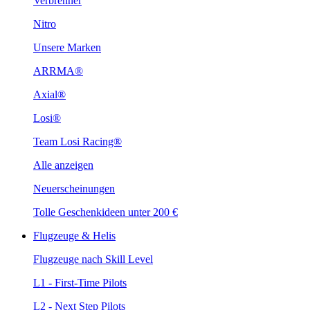
Verbrenner
Nitro
Unsere Marken
ARRMA®
Axial®
Losi®
Team Losi Racing®
Alle anzeigen
Neuerscheinungen
Tolle Geschenkideen unter 200 €
Flugzeuge & Helis
Flugzeuge nach Skill Level
L1 - First-Time Pilots
L2 - Next Step Pilots