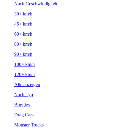
Nach Geschwindigkeit
30+ km/h
45+ km/h
60+ km/h
80+ km/h
90+ km/h
100+ km/h
120+ km/h
Alle anzeigen
Nach Typ
Buggies
Drag Cars
Monster Trucks