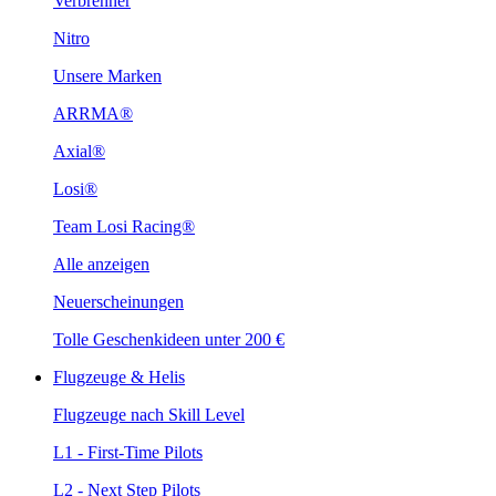
Verbrenner
Nitro
Unsere Marken
ARRMA®
Axial®
Losi®
Team Losi Racing®
Alle anzeigen
Neuerscheinungen
Tolle Geschenkideen unter 200 €
Flugzeuge & Helis
Flugzeuge nach Skill Level
L1 - First-Time Pilots
L2 - Next Step Pilots