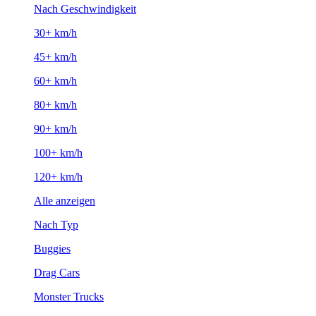
Nach Geschwindigkeit
30+ km/h
45+ km/h
60+ km/h
80+ km/h
90+ km/h
100+ km/h
120+ km/h
Alle anzeigen
Nach Typ
Buggies
Drag Cars
Monster Trucks