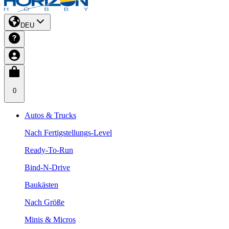
DEU
0
Autos & Trucks
Nach Fertigstellungs-Level
Ready-To-Run
Bind-N-Drive
Baukästen
Nach Größe
Minis & Micros