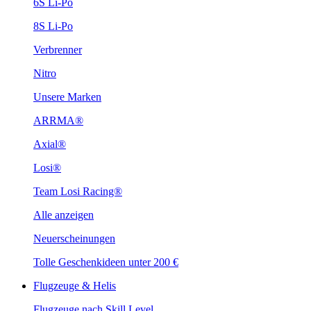
6S Li-Po
8S Li-Po
Verbrenner
Nitro
Unsere Marken
ARRMA®
Axial®
Losi®
Team Losi Racing®
Alle anzeigen
Neuerscheinungen
Tolle Geschenkideen unter 200 €
Flugzeuge & Helis
Flugzeuge nach Skill Level