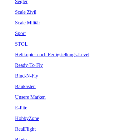
Segler
Scale Zivil
Scale Militär
Sport
STOL
Helikopter nach Fertigstellungs-Level
Ready-To-Fly
Bind-N-Fly
Baukästen
Unsere Marken
E-flite
HobbyZone
RealFlight
Blade