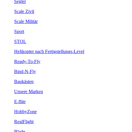
Segler
Scale Zivil
Scale Militär
Sport
STOL
Helikopter nach Fertigstellungs-Level
Ready-To-Fly
Bind-N-Fly
Baukästen
Unsere Marken
E-flite
HobbyZone
RealFlight
Blade