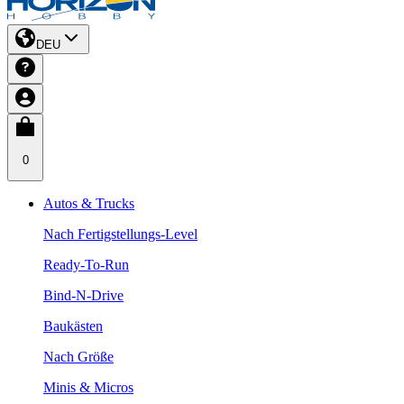
DEU
0
Autos & Trucks
Nach Fertigstellungs-Level
Ready-To-Run
Bind-N-Drive
Baukästen
Nach Größe
Minis & Micros