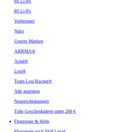
6S Li-Po
8S Li-Po
Verbrenner
Nitro
Unsere Marken
ARRMA®
Axial®
Losi®
Team Losi Racing®
Alle anzeigen
Neuerscheinungen
Tolle Geschenkideen unter 200 €
Flugzeuge & Helis
Flugzeuge nach Skill Level