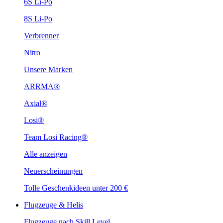
6S Li-Po
8S Li-Po
Verbrenner
Nitro
Unsere Marken
ARRMA®
Axial®
Losi®
Team Losi Racing®
Alle anzeigen
Neuerscheinungen
Tolle Geschenkideen unter 200 €
Flugzeuge & Helis
Flugzeuge nach Skill Level