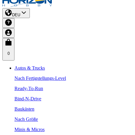
DEU
0
Autos & Trucks
Nach Fertigstellungs-Level
Ready-To-Run
Bind-N-Drive
Baukästen
Nach Größe
Minis & Micros