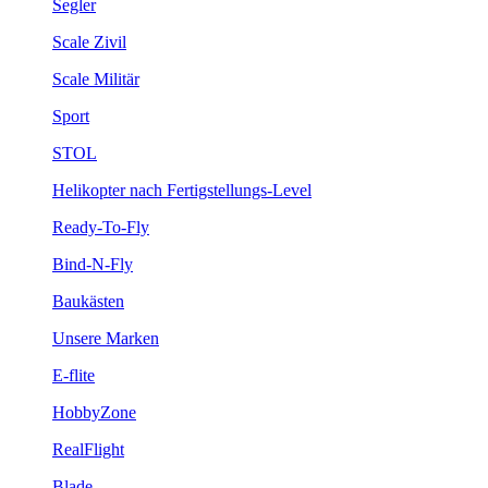
Segler
Scale Zivil
Scale Militär
Sport
STOL
Helikopter nach Fertigstellungs-Level
Ready-To-Fly
Bind-N-Fly
Baukästen
Unsere Marken
E-flite
HobbyZone
RealFlight
Blade